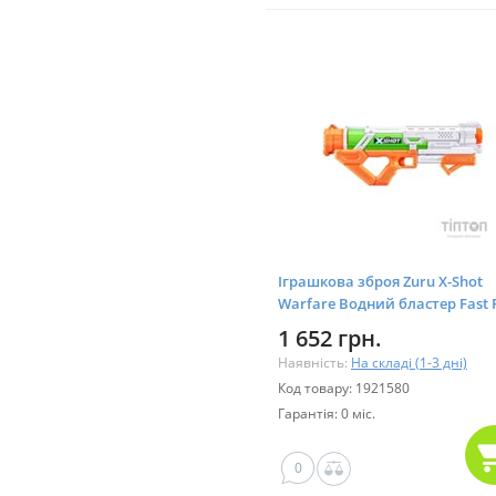
Іграшкова зброя Zuru X-Shot
Warfare Водний бластер Fast F
Large (56221R)
1 652 грн.
Наявність:
На складі (1-3 дні)
Код товару: 1921580
Гарантія: 0 міс.
0