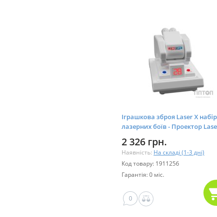
Іграшкова зброя Laser X набір
лазерних боїв - Проектор Lase
One (52718)
2 326 грн.
Наявність:
На складі (1-3 дні)
Код товару: 1911256
Гарантія: 0 міс.
0