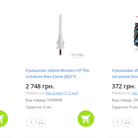
Іграшкова зброя Masters Of The
Іграшкова зб
Universe Меч Сили (JKJ17)
патронів Exce
2 748 грн.
372 грн.
Наявність:
На складі (1-3 дні)
Наявність:
На 
Код товару: 5540848
Код товару: 2
Гарантія: 0 міс.
Гарантія: 0 міс
0
0