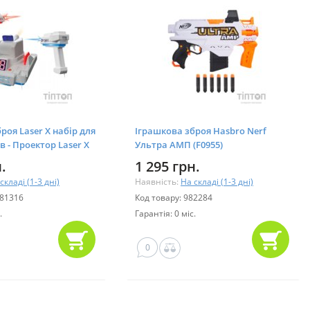
роя Laser X набір для
Іграшкова зброя Hasbro Nerf
в - Проектор Laser X
Ультра АМП (F0955)
608)
.
1 295 грн.
складі (1-3 дні)
Наявність:
На складі (1-3 дні)
081316
Код товару: 982284
.
Гарантія: 0 міс.
0