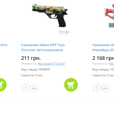
Ultra
Іграшкова зброя ZIPP Toys
Іграшкова зб
Пістолет світлозвуковою
Ремпейдж (F0
Пустельний орел, камуфляж (814)
211 грн.
2 168 грн
Наявність:
На складі (1-3 дні)
Наявність:
На 
Код товару: 994809
Код товару: 1
Гарантія: 0 міс.
Гарантія: 0 міс
0
0