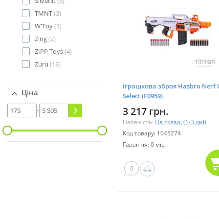
Silverlit
(6)
TMNT
(3)
W'Toy
(1)
Zing
(2)
ZIPP Toys
(4)
Zuru
(13)
Іграшкова зброя Hasbro Nerf 
Ціна
Select (F0959)
-
3 217 грн.
Наявність:
На складі (1-3 дні)
Код товару: 1045274
Гарантія: 0 міс.
0