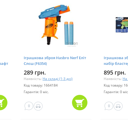
Іграшкова зброя Hasbro Nerf Еліт
Іграшкова зб
рафт
Слєш (F6354)
набір бластері
Target (F8273
289 грн.
895 грн.
Наявність:
На складі (1-3 дні)
Наявність:
На 
Код товару: 1664184
Код товару: 1
Гарантія: 0 міс.
Гарантія: 0 міс
0
0