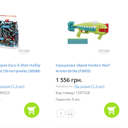
роя Zuru X-Shot Набір
Іграшкова зброя Hasbro Nerf
l (50 патронів) (36588)
Armorstrike (F5855)
1 556 грн.
складі (1-3 дні)
Наявність:
На складі (1-3 дні)
969223
Код товару: 1297528
.
Гарантія: 0 міс.
0