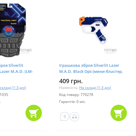
оя Silverlit
Іграшкова зброя Silverlit Lazer
azer M.A.D. (LM-
M.A.D. Black Ops (мини-бластер,
мишень) (LM-86861)
409 грн.
складі (1-3 дні)
Наявність:
На складі (1-3 дні)
41035
Код товару: 770278
.
Гарантія: 0 міс.
0