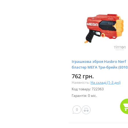
Іграшкова зброя Hasbro Nerf
бластер МЕГА Три-брейк (E010
762 грн.
Наявність:
На складі (1-3 дні)
Код товару: 722363
Гарантія: 0 міс.
0