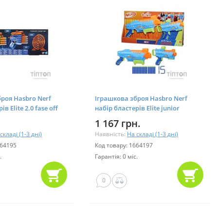
роя Hasbro Nerf
Іграшкова зброя Hasbro Nerf
в Elite 2.0 fase off
набір бластерів Elite junior
)
Ultimate Starter (F6369)
1 167 грн.
складі (1-3 дні)
Наявність:
На складі (1-3 дні)
664195
Код товару: 1664197
.
Гарантія: 0 міс.
0