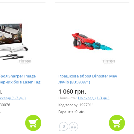
роя Sharper Image
Іграшкова зброя Dinoster Меч
зерних боїв Laser Tag
Лучіо (EU580871)
1214006251)
.
1 060 грн.
складі (1-3 дні)
Наявність:
На складі (1-3 дні)
930076
Код товару: 1927911
.
Гарантія: 0 міс.
0