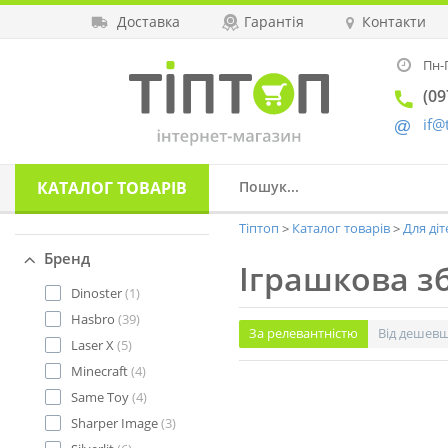
Доставка
Гарантія
Контакти
Пн-П
(09
if@
КАТАЛОГ
ТОВАРІВ
Тіптоп
Каталог товарів
Для діт
Бренд
Іграшкова з
Dinoster
(1)
Hasbro
(39)
За релевантністю
Від дешев
Laser X
(5)
Minecraft
(4)
Same Toy
(4)
Sharper Image
(3)