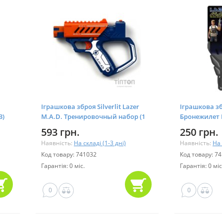
Іграшкова зброя Silverlit Lazer
Іграшкова збр
3)
M.A.D. Тренировочный набор (1
Бронежилет L
бластер, 3 мишени) (LM-86846)
86849)
593 грн.
250 грн.
Наявність:
На складі (1-3 дні)
Наявність:
На 
Код товару: 741032
Код товару: 7
Гарантія: 0 міс.
Гарантія: 0 міс
0
0