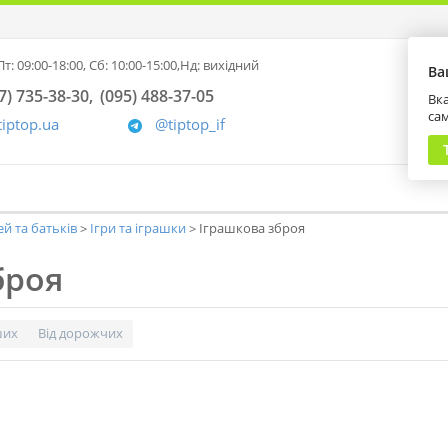
т: 09:00-18:00,
Сб: 10:00-15:00,
Нд: вихідний
Ва
7) 735-38-30
(095) 488-37-05
Вка
са
tiptop.ua
@tiptop_if
ей та батьків
Ігри та іграшки
Іграшкова зброя
броя
ших
Від дорожчих