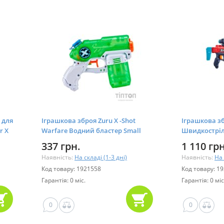
 для
Іграшкова зброя Zuru X -Shot
Іграшкова зб
r X
Warfare Водний бластер Small
Швидкостріл
Stealth Soaker (01226R)
Hawk Eye (16 
337 грн.
1 110 грн
Наявність:
На складі (1-3 дні)
Наявність:
На 
Код товару: 1921558
Код товару: 1
Гарантія: 0 міс.
Гарантія: 0 міс
0
0