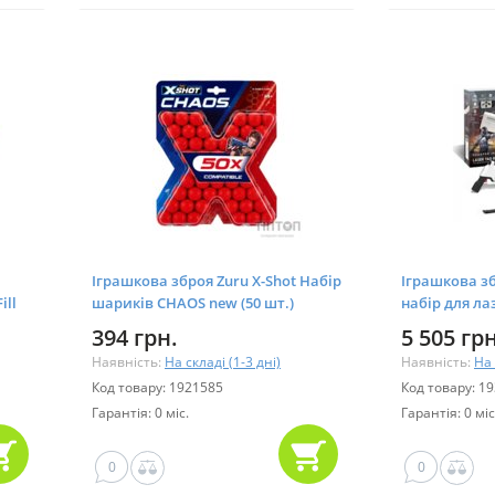
Іграшкова зброя Zuru X-Shot Набір
Іграшкова зб
ill
шариків CHAOS new (50 шт.)
набір для ла
(36327R)
Battle Pack (
394 грн.
5 505 грн
Наявність:
На складі (1-3 дні)
Наявність:
На 
Код товару: 1921585
Код товару: 1
Гарантія: 0 міс.
Гарантія: 0 міс
0
0