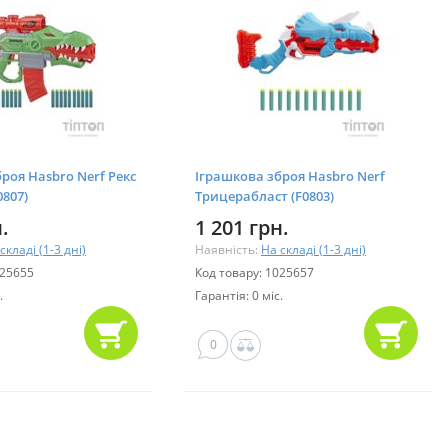
роя Hasbro Nerf Рекс
Іграшкова зброя Hasbro Nerf
807)
Трицерабласт (F0803)
.
1 201 грн.
складі (1-3 дні)
Наявність:
На складі (1-3 дні)
025655
Код товару: 1025657
.
Гарантія: 0 міс.
0