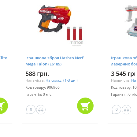
lite
Іграшкова зброя Hasbro Nerf
Іграшкова зб
Mega Talon (E6189)
лазерних бої
Animated (52
588 грн.
3 545 грн
Наявність:
На складі (1-3 дні)
Наявність:
На 
Код товару: 906966
Код товару: 1
Гарантія: 0 міс.
Гарантія: 0 міс
0
0