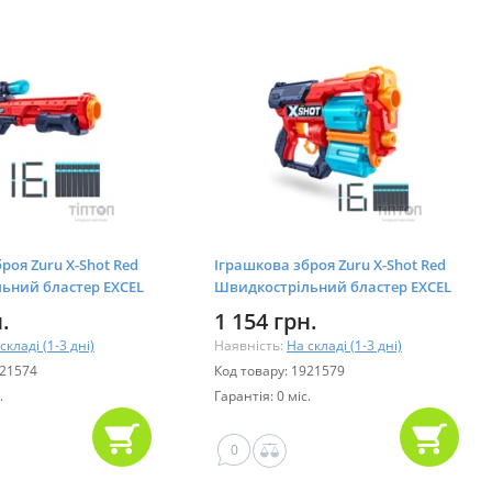
роя Zuru X-Shot Red
Іграшкова зброя Zuru X-Shot Red
ьний бластер EXCEL
Швидкострільний бластер EXCEL
патронів) (36435R)
Xcess TK-12 (16 патронів) (36436R)
.
1 154 грн.
складі (1-3 дні)
Наявність:
На складі (1-3 дні)
921574
Код товару: 1921579
.
Гарантія: 0 міс.
0