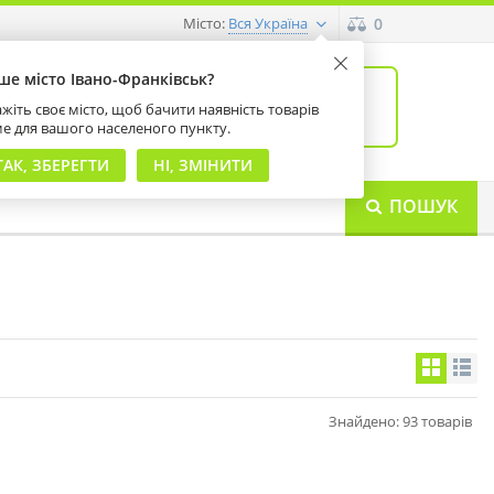
Місто:
0
Вся Україна
ше місто Івано-Франківськ?
0
товарів: 0
жіть своє місто, щоб бачити наявність товарів
на суму 0 грн
ме для вашого населеного пункту.
ТАК, ЗБЕРЕГТИ
НІ, ЗМІНИТИ
ПОШУК
Знайдено: 93 товарів