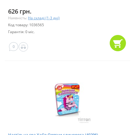
626 грн.
Наявність:
На складі (1-3 дні)
Код товару: 1036565
Гарантія: 0 міс.
0
Настільна гра YaGo Одягни єдинорога (40296)