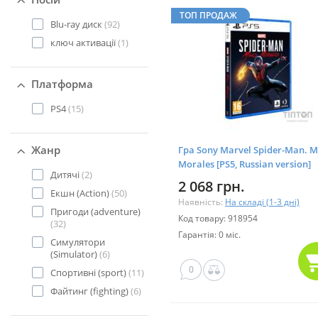
ТОП ПРОДАЖ
Blu-ray диск
(92)
ключ активації
(1)
Платформа
PS4
(15)
Жанр
Гра Sony Marvel Spider-Man. M
Morales [PS5, Russian version]
Дитячі
(2)
(9837022)
2 068 грн.
Екшн (Action)
(50)
Наявність:
На складі (1-3 дні)
Пригоди (adventure)
Код товару: 918954
(32)
Гарантія: 0 міс.
Симулятори
(Simulator)
(6)
0
Спортивні (sport)
(11)
Файтинг (fighting)
(6)