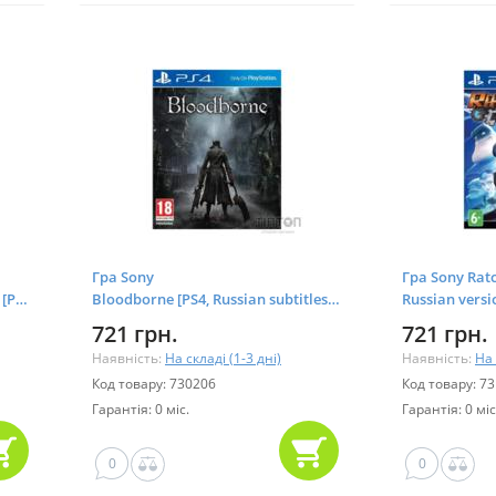
Гра Sony
Гра Sony Ratc
 [PS4, Russian
Bloodborne [PS4, Russian subtitles] Blu-
Russian versi
ray диск (9701194)
721 грн.
721 грн.
Наявність:
На складі (1-3 дні)
Наявність:
На 
Код товару: 730206
Код товару: 7
Гарантія: 0 міс.
Гарантія: 0 міс
0
0