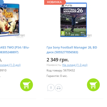
НОВИНКА
AKES TWO [PS4 / Blu-
Гра Sony Football Manager 26, BD
08305248897)
диск (5055277056583)
.
2 349 грн.
складі (1-3 дні)
Наявність:
На складі (1-3 дні)
49910
Код товару: 5670432
.
Гарантія: 0 міс.
0