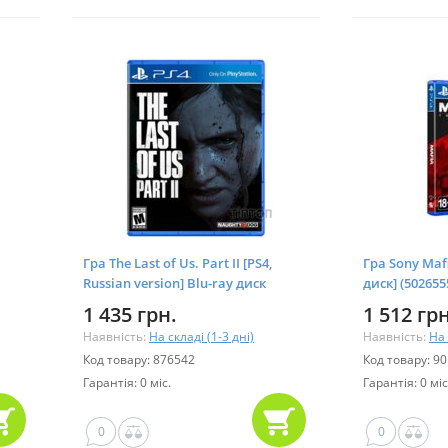
Гра The Last of Us. Part II [PS4,
Гра Sony Mafi
Russian version] Blu-ray диск
диск] (502655
1 435 грн.
1 512 грн
Наявність:
На складі (1-3 дні)
Наявність:
На 
Код товару: 876542
Код товару: 9
Гарантія: 0 міс.
Гарантія: 0 міс
0
0