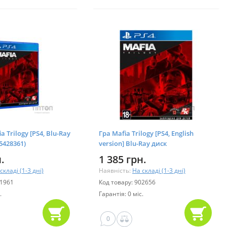
a Trilogy [PS4, Blu-Ray
Гра Mafia Trilogy [PS4, English
5428361)
version] Blu-Ray диск
.
1 385 грн.
складі (1-3 дні)
Наявність:
На складі (1-3 дні)
01961
Код товару: 902656
.
Гарантія: 0 міс.
0