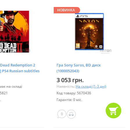
НОВИНКА
 Dead Redemption 2
Гра Sony Saros, BD диск
] PS4 Russian subtitles
(1000052043)
75)
3 053 грн.
ає на складі
Наявність:
На складі (1-3 дні)
45821
Код товару: 5670436
.
Гарантія: 0 міс.
0