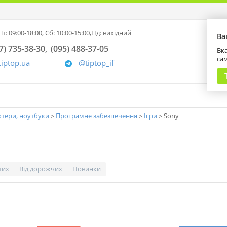
т: 09:00-18:00,
Сб: 10:00-15:00,
Нд: вихідний
Ва
7) 735-38-30
(095) 488-37-05
Вка
са
tiptop.ua
@tiptop_if
тери, ноутбуки
Програмне забезпечення
Ігри
Sony
ших
Від дорожчих
Новинки