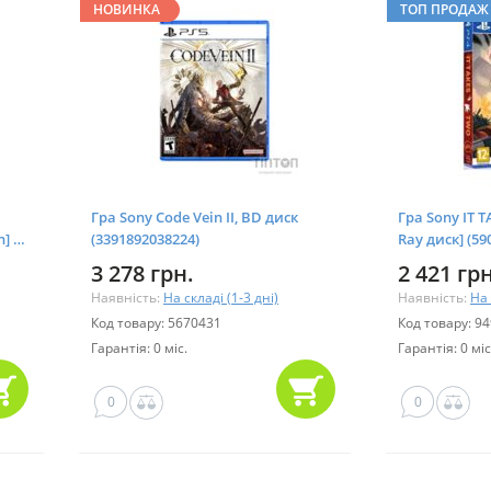
НОВИНКА
ТОП ПРОДАЖ
Гра Sony Code Vein II, BD диск
Гра Sony IT T
n] Blu-
(3391892038224)
Ray диск] (59
3 278 грн.
2 421 грн
Наявність:
На складі (1-3 дні)
Наявність:
На 
Код товару: 5670431
Код товару: 9
Гарантія: 0 міс.
Гарантія: 0 міс
0
0