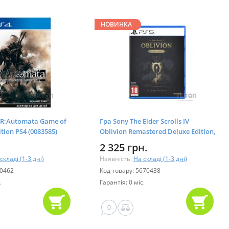
НОВИНКА
eR:Automata Game of
Гра Sony The Elder Scrolls IV
tion PS4 (0083585)
Oblivion Remastered Deluxe Edition,
BD (1181853)
2 325 грн.
складі (1-3 дні)
Наявність:
На складі (1-3 дні)
70462
Код товару: 5670438
.
Гарантія: 0 міс.
0