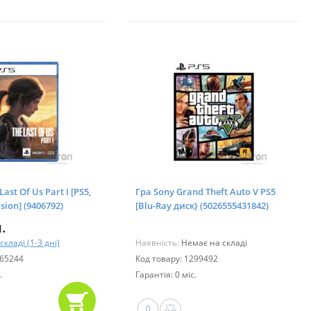
ast Of Us Part I [PS5,
Гра Sony Grand Theft Auto V PS5
sion] (9406792)
[Blu-Ray диск} (5026555431842)
.
складі (1-3 дні)
Наявність:
Немає на складі
165244
Код товару: 1299492
.
Гарантія: 0 міс.
0