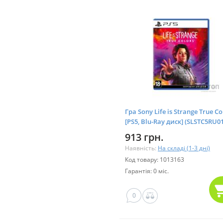
Гра Sony Life is Strange True Co
[PS5, Blu-Ray диск] (SLSTC5RU01
913 грн.
Наявність:
На складі (1-3 дні)
Код товару: 1013163
Гарантія: 0 міс.
0