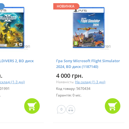
НОВИНКА
LDIVERS 2, BD диск
Гра Sony Microsoft Flight Simulator
2024, BD диск (1187140)
.
4 000 грн.
складі (1-3 дні)
Наявність:
На складі (1-3 дні)
001991
Код товару: 5670434
.
Гарантія: 0 міс.
0