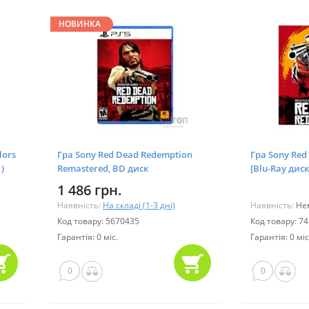
НОВИНКА
lors
Гра Sony Red Dead Redemption
Гра Sony Red
)
Remastered, BD диск
[Blu-Ray диск
(5026555439435)
(50265554231
1 486 грн.
Наявність:
На складі (1-3 дні)
Наявність:
Нем
Код товару: 5670435
Код товару: 7
Гарантія: 0 міс.
Гарантія: 0 міс
0
0