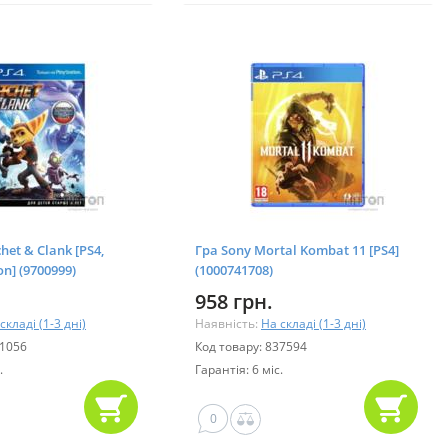
het & Clank [PS4,
Гра Sony Mortal Kombat 11 [PS4]
on] (9700999)
(1000741708)
958 грн.
складі (1-3 дні)
Наявність:
На складі (1-3 дні)
31056
Код товару: 837594
.
Гарантія: 6 міс.
0