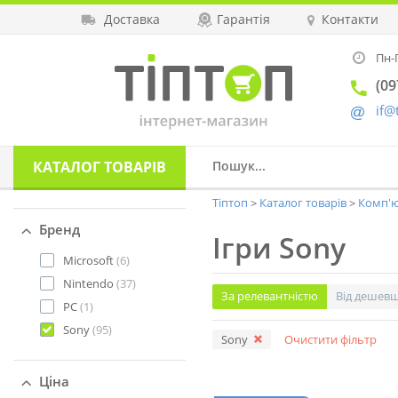
Доставка
Гарантія
Контакти
Пн-П
(09
if@
КАТАЛОГ
ТОВАРІВ
Тіптоп
Каталог товарів
Комп'ю
Бренд
Ігри Sony
Microsoft
(6)
Nintendo
(37)
За релевантністю
Від дешев
PC
(1)
Sony
(95)
Sony
Очистити фільтр
Ціна