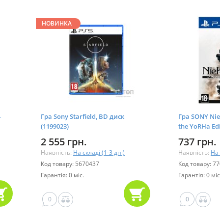
НОВИНКА
-
Гра Sony Starfield, BD диск
Гра SONY Ni
(1199023)
the YoRHa Edi
2 555 грн.
737 грн.
Наявність:
На складі (1-3 дні)
Наявність:
На 
Код товару: 5670437
Код товару: 7
Гарантія: 0 міс.
Гарантія: 0 міс
0
0