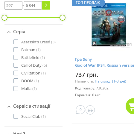
ТОП ПРОДАЖ
-
Серія
Assassin's Creed
(3)
Batman
(1)
Battlefield
(1)
Гра Sony
Call of Duty
(5)
God of War [PS4, Russian versio
ray диск (9358671)
Civilization
(1)
737 грн.
DOOM
(1)
Наявність:
На складі (1-3 дні)
Код товару: 730202
Mafia
(1)
Гарантія: 0 міс.
Сервіс активації
0
Social Club
(1)
Носій