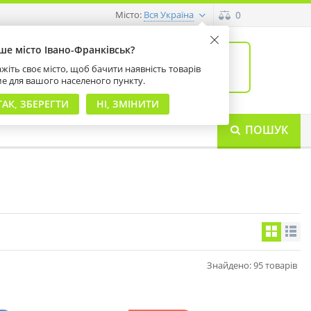
Місто:
0
Вся Україна
ше місто Івано-Франківськ?
0
товарів: 0
жіть своє місто, щоб бачити наявність товарів
на суму 0 грн
ме для вашого населеного пункту.
ТАК, ЗБЕРЕГТИ
НІ, ЗМІНИТИ
ПОШУК
Знайдено: 95 товарів