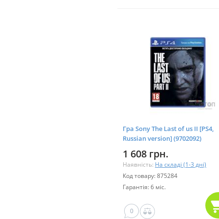
Гра Sony The Last of us II [PS4,
Russian version] (9702092)
1 608 грн.
Наявність:
На складі (1-3 дні)
Код товару: 875284
Гарантія: 6 міс.
0