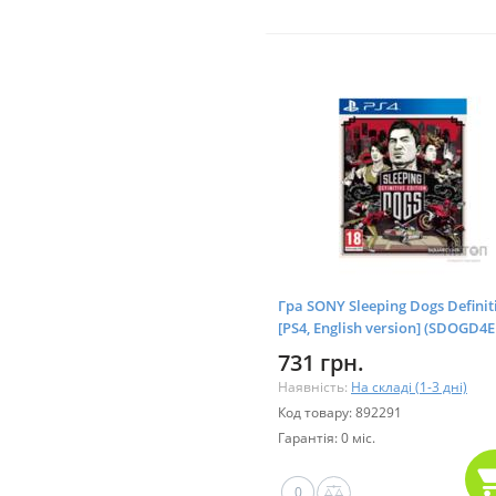
Гра SONY Sleeping Dogs Definit
[PS4, English version] (SDOGD4
731 грн.
Наявність:
На складі (1-3 дні)
Код товару: 892291
Гарантія: 0 міс.
0