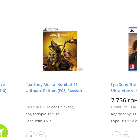
ive
Гра Sony Mortal Kombat 11
Гра Sony The L
EN0)
Ultimate Edition [PS5, Russian
Ukrainian ver
subtitles] (1000780971)
2 756 грн
Наявність:
Немає на складі
Наявність:
На 
Код товару: 922916
Код товару: 1
Гарантія: 0 міс.
Гарантія: 0 міс
0
0