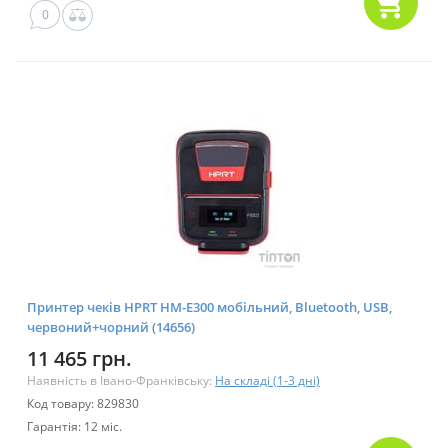
0
Принтер чеків HPRT HM-E300 мобільний, Bluetooth, USB,
червоний+чорний (14656)
11 465 грн.
Наявність в Івано-Франківську:
На складі (1-3 дні)
Код товару: 829830
Гарантія: 12 міс.