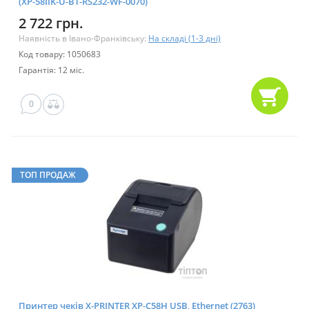
(XP-58IIK-U-BT-RS232-WF-0070)
2 722 грн.
Наявність в Івано-Франківську:
На складі (1-3 дні)
Код товару: 1050683
Гарантія: 12 міс.
0
ТОП ПРОДАЖ
Принтер чеків X-PRINTER XP-C58H USB, Ethernet (2763)