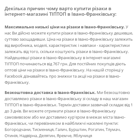
Декілька причин чому варто купити різаки в
інтернет-магазині ТІПТОП в Івано-Франківську:
Максимально низькі ціни на різаки в Івано-Франківську.
У
нас Ви дійсно можете купити різаки в Івано-Франківську дешевше,
суттєво заощадивши. Ціна на різаки в Івано-Франківську залежить
від виробника, моделі, характеристик і навпаки - характеристики
залежать від того, скільки коштують різаки в Івано-Франківську.
Найдешевші різаки в Івано-Франківську в інтернет-магазині
ТІПТОП починаються від 767 грн. Для постійних покупців діють
оптові ціни на різаки в Івано-Франківську. На нашій сторінці у
Facebook дізнавайтесь про знижки та акції на різаки в Івано-
Франківську.
Безкоштовна доставка в Івано-Франківськ.
Ми безкоштовно
доставляємо різаки в Івано-Франківську зі складу в наш магазин
ТІПТОП в Івано-Франківськ. Термін доставки зазвичай складає від 1
до 3 днів. Ви можете отримати різаки в Івано-Франківську
самовивозом або ми доставимо кур'єром в межах міста Івано-
Франківськ, чи перевізником в найближчі населені пункти:
Богородчани, Тисмениця, Галич, Бурштин, Рогатин, Тлумач,
Отинія, Надвірна, Делятин, Яремче, Яблуниця