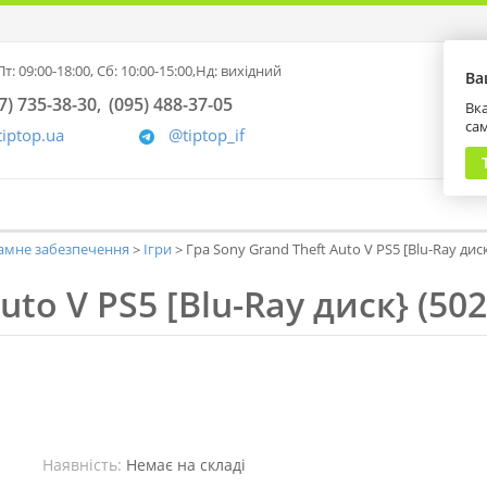
т: 09:00-18:00,
Сб: 10:00-15:00,
Нд: вихідний
Ва
7) 735-38-30
(095) 488-37-05
Вка
са
tiptop.ua
@tiptop_if
амне забезпечення
Ігри
Гра Sony Grand Theft Auto V PS5 [Blu-Ray дис
uto V PS5 [Blu-Ray диск} (50
Наявність:
Немає на складі