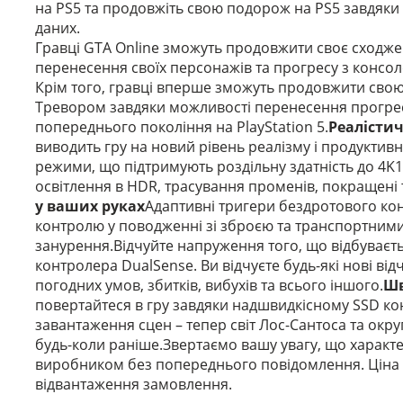
на PS5 та продовжіть свою подорож на PS5 завдяк
даних.
Гравці GTA Online зможуть продовжити своє сходжен
перенесення своїх персонажів та прогресу з консол
Крім того, гравці вперше зможуть продовжити свою
Тревором завдяки можливості перенесення прогре
попереднього покоління на PlayStation 5.
Реалістич
виводить гру на новий рівень реалізму і продуктивн
режими, що підтримують роздільну здатність до 4K1 п
освітлення в HDR, трасування променів, покращені т
у ваших руках
Адаптивні тригери бездротового кон
контролю у поводженні зі зброєю та транспортним
занурення.Відчуйте напруження того, що відбуваєть
контролера DualSense. Ви відчуєте будь-які нові від
погодних умов, збитків, вибухів та всього іншого.
Шв
повертайтеся в гру завдяки надшвидкісному SSD кон
завантаження сцен – тепер світ Лос-Сантоса та окр
будь-коли раніше.Звертаємо вашу увагу, що характе
виробником без попереднього повідомлення. Ціна 
відвантаження замовлення.