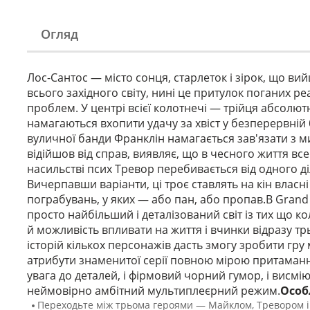
Огляд
Лос-Сантос — місто сонця, старлеток і зірок, що ви
всього західного світу, нині це притулок поганих р
проблем. У центрі всієї колотнечі — трійця абсолю
намагаються вхопити удачу за хвіст у безперервній
вуличної банди Франклін намагається зав'язати з м
відійшов від справ, виявляє, що в чесного життя вс
насильстві псих Тревор перебивається від одного діл
Вичерпавши варіанти, ці троє ставлять на кін власн
пограбувань, у яких — або пан, або пропав.В Grand
просто найбільший і деталізований світ із тих що 
й можливість впливати на життя і вчинки відразу тр
історій кількох персонажів дасть змогу зробити гр
атрибути знаменитої серії повною мірою притаманні
увага до деталей, і фірмовий чорний гумор, і висмію
неймовірно амбітний мультиплеєрний режим.
Особ
Переходьте між трьома героями — Майклом, Тревором і Ф