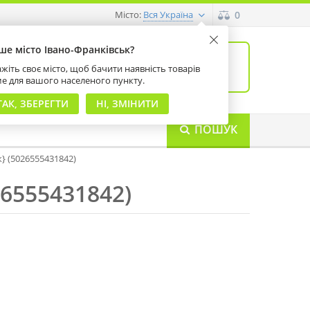
Місто:
0
Вся Україна
ше місто Івано-Франківськ?
0
товарів: 0
жіть своє місто, щоб бачити наявність товарів
на суму 0 грн
ме для вашого населеного пункту.
ТАК, ЗБЕРЕГТИ
НІ, ЗМІНИТИ
ПОШУК
к} (5026555431842)
26555431842)