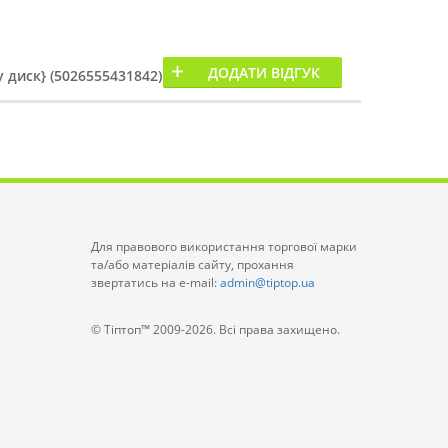
ДОДАТИ ВІДГУК
y диск} (5026555431842)
Для правового використання торгової марки
та/або матеріалів сайту, прохання
звертатись на e-mail:
admin@tiptop.ua
© Тіптоп™ 2009-2026. Всі права захищено.