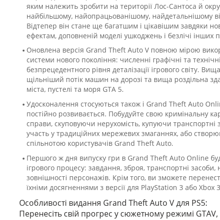
яким належить зробити на території Лос-Сантоса й окру
найбільшому, найопрацьованішому, найдетальнішому від
Відтепер він стане ще багатшим і цікавішим завдяки н
ефектам, доповненій моделі ушкоджень і безлічі інших 
Оновлена версія Grand Theft Auto V повною мірою вик
системи нового покоління: численні графічні та техніч
безпрецедентного рівня деталізації ігрового світу. Вищ
щільніший потік машин на дорозі та вища роздільна зд
міста, пустелі та моря GTA 5.
Удосконалення стосуються також і Grand Theft Auto Onli
постійно розвивається. Побудуйте свою кримінальну ка
справи, скуповуючи нерухомість, купуючи транспортні 
участь у традиційних мережевих змаганнях, або створюйт
спільнотою користувачів Grand Theft Auto.
Першого ж дня випуску гри в Grand Theft Auto Online бу
ігрового процесу: завдання, зброя, транспортні засоби, 
зовнішності персонажів. Крім того, ви зможете перенести
їхніми досягненнями з версії для PlayStation 3 або Xbox 
Особливості видання Grand Theft Auto V для PS5:
Перенесіть свій прогрес у сюжетному режимі GTAV, 