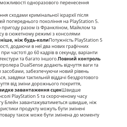
и можливості одноразового перенесення
ня сходами кримінальної ієрархії після
ей попереднього покоління на PlayStation 5.
 пригоду разом із Франкліном, Майклом та
су в сюжетному режимі з консолями
ніше, ніж будь-коли
Потужність PlayStation 5
ості, додаючи в неї два нових графічних
ри частоті до 60 кадрів в секунду, варіанти
екстури та багато іншого.
Повний контроль
тролера DualSense додають відчуття ваги та
и засобами, забезпечуючи новий рівень
ся, завдяки тактильній віддачі бездротового
чуття від зміни дорожнього покриття,
идке завантаження сцен
Швидше
солі PlayStation 5 та скороченому часу
угу Блейн завантажуватиметься швидше, ніж
ристики продукту можуть бути змінені
товару також може бути змінена до моменту