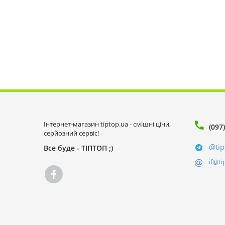
Інтернет-магазин tiptop.ua - смішні ціни,
(097
серйозний сервіс!
@tip
Все буде - ТІПТОП ;)
if@ti