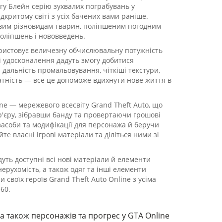
гу Блейн серію зухвалих пограбувань у
критому світі з усіх бачених вами раніше.
овим різновидам тварин, поліпшеним погодним
поліпшень і нововведень.
ористовує величезну обчислювальну потужність
ні удосконалення дадуть змогу добитися
а дальність промальовування, чіткіші текстури,
атність — все це допоможе вдихнути нове життя в
ne — мережевого всесвіту Grand Theft Auto, що
р'єру, зібравши банду та провертаючи грошові
засоби та модифікації для персонажа й беручи
е власні ігрові матеріали та діліться ними зі
дуть доступні всі нові матеріали й елементи
нерухомість, а також одяг та інші елементи
 своїх героїв Grand Theft Auto Online з усіма
360.
а також персонажів та прогрес у GTA Online