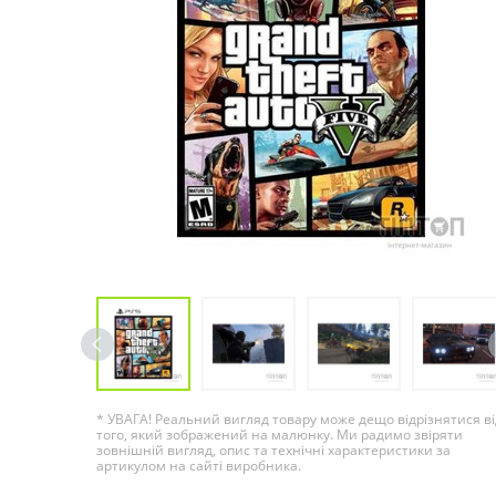
* УВАГА! Реальний вигляд товару може дещо відрізнятися ві
того, який зображений на малюнку. Ми радимо звіряти
зовнішній вигляд, опис та технічні характеристики за
артикулом на сайті виробника.