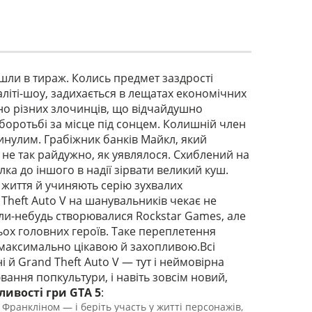
йшли в тираж. Колись предмет заздрості
еаліті-шоу, задихається в лещатах економічних
тно різних злочинців, що відчайдушно
 боротьбі за місце під сонцем. Колишній член
инулим. Грабіжник банків Майкл, який
е не так райдужно, як уявлялося. Схиблений на
ка до іншого в надії зірвати великий куш.
і життя й учиняють серію зухвалих
 Theft Auto V на шанувальників чекає не
коли-небудь створювалися Rockstar Games, але
ьох головних героїв. Таке переплетення
у максимально цікавою й захопливою.Всі
 й Grand Theft Auto V — тут і неймовірна
вання попкультури, і навіть зовсім новий,
ливості гри GTA 5
:
ранкліном — і беріть участь у житті персонажів,