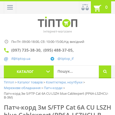
0
Пн-Пт: 09:00-18:00,
Сб: 10:00-15:00,
Нд: вихідний
(097) 735-38-30
(095) 488-37-05
if@tiptop.ua
@tiptop_if
КАТАЛОГ
Тіптоп
Каталог товарів
Комп'ютери, ноутбуки
Мережеве обладнання
Патч-корди
Патч-корд 3м S/FTP Cat 6A CU LSZH blue Cablexpert (PP6A-LSZHCU-
B-3M)
Патч-корд 3м S/FTP Cat 6A CU LSZH
blue Cablexpert (PP6A-LSZHCU-B-