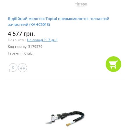
Відбійний молоток Toptul пневмомолоток голчастий
зачистний (KAHC5013)
4 577 грн.
Наявність:
На складі (1-3 дні)
Код товару: 3179579
Гарантія: 0 міс.
0