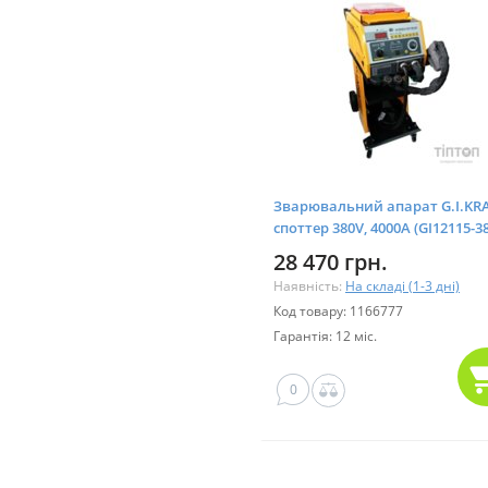
Зварювальний апарат G.I.KR
споттер 380V, 4000A (GI12115-3
28 470 грн.
Наявність:
На складі (1-3 дні)
Код товару: 1166777
Гарантія: 12 міс.
0