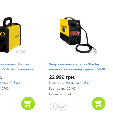
й апарат Stanley
Зварювальний апарат Stanley
30-190 A, тривалість
напівавтомат інверторний 10-140
я 20% (WD-A200IW1)
A, тривалість навантаження 60%
.
22 999 грн.
(MULTI160)
складі (1-3 дні)
Наявність:
На складі (1-3 дні)
210740
Код товару: 2210741
с.
Гарантія: 36 міс.
0