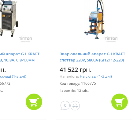
й апарат G.I.KRAFT
Зварювальний апарат G.I.KRAFT
, 10.8А, 0.8-1.0мм
споттер 220V, 5800A (GI12112-220)
рн.
41 522 грн.
складі (1-3 дні)
Наявність:
На складі (1-3 дні)
166772
Код товару: 1166775
с.
Гарантія: 12 міс.
0