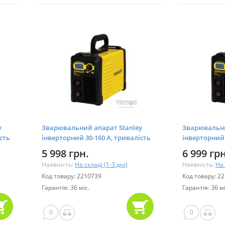
y
Зварювальний апарат Stanley
Зварювальни
сть
інверторний 30-160 A, тривалість
інверторний 
W1)
навантаження 20% (WD-A160IW1)
навантаженн
5 998 грн.
6 999 грн
Наявність:
На складі (1-3 дні)
Наявність:
На 
Код товару: 2210739
Код товару: 2
Гарантія: 36 міс.
Гарантія: 36 мі
0
0