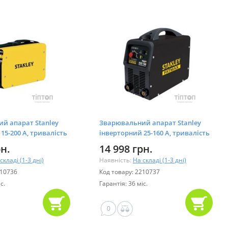
й апарат Stanley
Зварювальний апарат Stanley
15-200 A, тривалість
інверторний 25-160 A, тривалість
я 60% (WD200IC2)
навантаження 60% (EVO160)
рн.
14 998 грн.
складі (1-3 дні)
Наявність:
На складі (1-3 дні)
210736
Код товару: 2210737
с.
Гарантія: 36 міс.
0