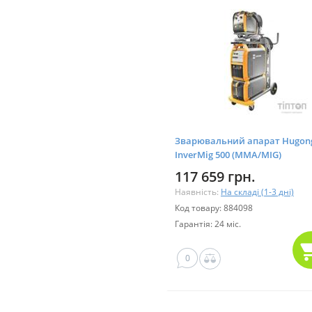
Зварювальний апарат Hugon
InverMig 500 (MMA/MIG)
(750050500)
117 659 грн.
Наявність:
На складі (1-3 дні)
Код товару: 884098
Гарантія: 24 міс.
0