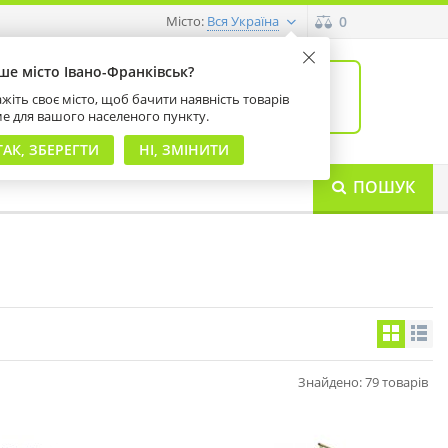
Місто:
0
Вся Україна
ше місто Івано-Франківськ?
0
товарів: 0
жіть своє місто, щоб бачити наявність товарів
на суму 0 грн
ме для вашого населеного пункту.
ТАК, ЗБЕРЕГТИ
НІ, ЗМІНИТИ
ПОШУК
Знайдено: 79 товарів