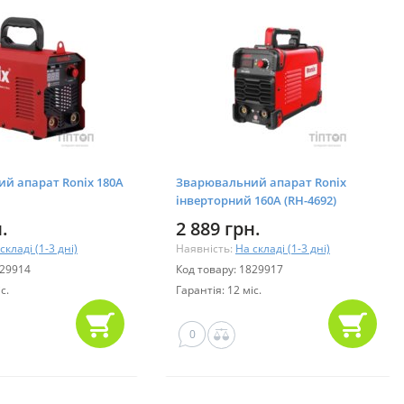
й апарат Ronix 180А
Зварювальний апарат Ronix
інверторний 160А (RH-4692)
.
2 889 грн.
складі (1-3 дні)
Наявність:
На складі (1-3 дні)
829914
Код товару: 1829917
с.
Гарантія: 12 міс.
0