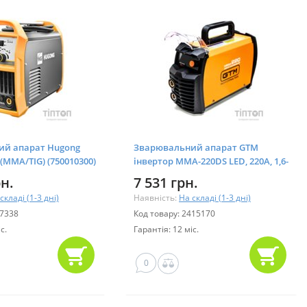
ий апарат Hugong
Зварювальний апарат GTM
 (MMA/TIG) (750010300)
інвертор MMA-220DS LED, 220А, 1,6-
5,0мм, 220В дисплей (MMA-220DS
рн.
7 531 грн.
LED)
складі (1-3 дні)
Наявність:
На складі (1-3 дні)
47338
Код товару: 2415170
с.
Гарантія: 12 міс.
0