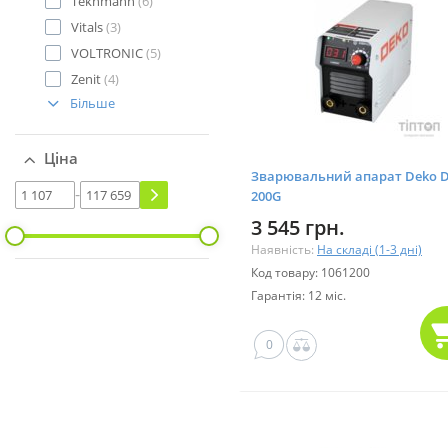
Tekhmann
(6)
Vitals
(3)
VOLTRONIC
(5)
Zenit
(4)
Більше
Ціна
Зварювальний апарат Deko 
-
200G
3 545 грн.
Наявність:
На складі (1-3 дні)
Код товару: 1061200
Гарантія: 12 міс.
0