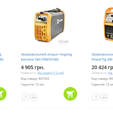
g
Зварювальний апарат Hugong
Зварювальн
00)
Extreme 160 (750010160)
PowerTig 200
4 905 грн.
20 424 г
Наявність:
На складі (1-3 дні)
Наявність:
На 
Код товару: 847332
Код товару: 8
Гарантія: 12 міс.
Гарантія: 12 мі
0
0