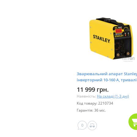
Зварювальний апарат Stanle
інверторний 10-160 A, тривалі
навантаження 60% (WD160IC1)
11 999 грн.
Наявність:
На складі (1-3 дні)
Код товару: 2210734
Гарантія: 36 міс.
0