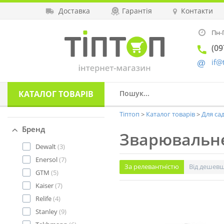
Доставка
Гарантія
Контакти
Пн-П
(09
if@
КАТАЛОГ
ТОВАРІВ
Тіптоп
Каталог товарів
Для сад
Бренд
Зварювальн
Dewalt
(3)
Enersol
(7)
За релевантністю
Від дешев
GTM
(5)
Kaiser
(7)
Relife
(4)
Stanley
(9)