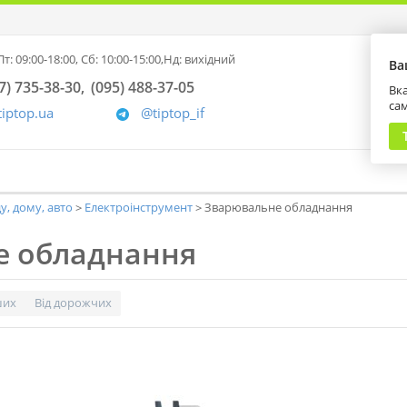
т: 09:00-18:00,
Сб: 10:00-15:00,
Нд: вихідний
Ва
7) 735-38-30
(095) 488-37-05
Вка
са
tiptop.ua
@tiptop_if
у, дому, авто
Електроінструмент
Зварювальне обладнання
е обладнання
ших
Від дорожчих