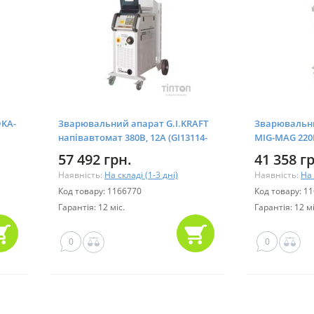
DKA-
Зварювальний апарат G.I.KRAFT
Зварювальни
напівавтомат 380В, 12А (GI13114-
MIG-MAG 220В
380)
(GI13111)
57 492 грн.
41 358 г
Наявність:
На складі (1-3 дні)
Наявність:
На 
Код товару: 1166770
Код товару: 1
Гарантія: 12 міс.
Гарантія: 12 мі
0
0