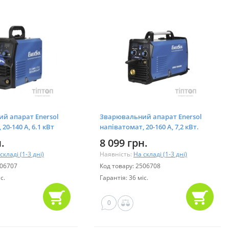
й апарат Enersol
Зварювальний апарат Enersol
20-140 A, 6.1 кВт
напіватомат, 20-160 A, 7,2 кВт.
DS)
(EWM-160AMD)
.
8 099 грн.
складі (1-3 дні)
Наявність:
На складі (1-3 дні)
506707
Код товару: 2506708
с.
Гарантія: 36 міс.
0