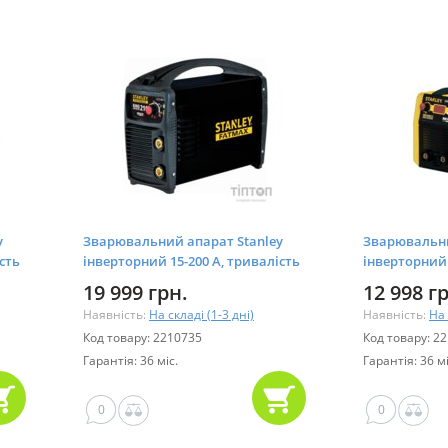
y
Зварювальний апарат Stanley
Зварювальни
сть
інверторний 15-200 A, тривалість
інверторний 
навантаження 100% (KING210)
навантаженн
19 999 грн.
12 998 г
Наявність:
На складі (1-3 дні)
Наявність:
На 
Код товару: 2210735
Код товару: 2
Гарантія: 36 міс.
Гарантія: 36 мі
0
0