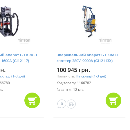
й апарат G.I.KRAFT
Зварювальний апарат G.I.KRAFT
 1600A (GI12117)
споттер 380V, 9900A (GI12113X)
рн.
100 945 грн.
складі (1-3 дні)
Наявність:
На складі (1-3 дні)
166780
Код товару: 1166782
с.
Гарантія: 12 міс.
0