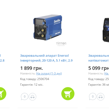
l
Зварювальний апарат Enersol
Зварювальни
2.8
інверторний, 20-120 A, 5.1 кВт, 2.9
напіватомат, 
кг (EWM-120ADE)
(EWM-140AM
1 899 грн.
5 099 грн
Наявність:
На складі (1-3 дні)
Наявність:
На 
Код товару: 2506704
Код товару: 2
Гарантія: 12 міс.
Гарантія: 36 мі
0
0